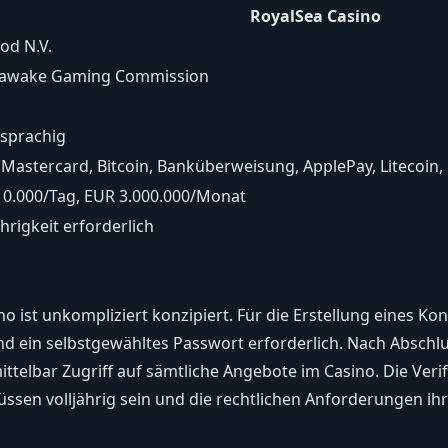
RoyalSea Casino
Lod N.V.
awake Gaming Commission
sprachig
 Mastercard, Bitcoin, Banküberweisung, ApplePay, Litecoin,
0.000/Tag, EUR 3.000.000/Monat
ährigkeit erforderlich
no ist unkompliziert konzipiert. Für die Erstellung eines Ko
d ein selbstgewähltes Passwort erforderlich. Nach Abschl
ttelbar Zugriff auf sämtliche Angebote im Casino. Die Veri
ssen volljährig sein und die rechtlichen Anforderungen ihre