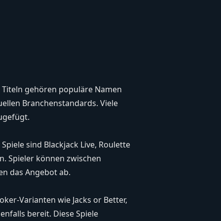
en Titeln gehören populäre Namen
uellen Branchenstandards. Viele
ugefügt.
piele sind Blackjack Live, Roulette
en. Spieler können zwischen
en das Angebot ab.
oker-Varianten wie Jacks or Better,
nfalls bereit. Diese Spiele