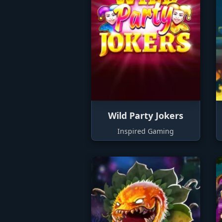
Wild Party Jokers
Inspired Gaming