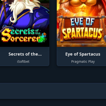
Secrets of the
Eye of Spartacus
Sorcerer
iSoftbet
Pragmatic Play