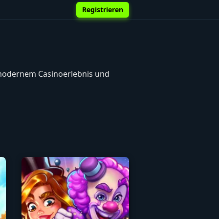
Registrieren
t modernem Casinoerlebnis und