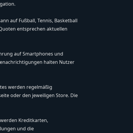
gation.
n auf Fußball, Tennis, Basketball
 Quoten entsprechen aktuellen
führung auf Smartphones und
-Benachrichtigungen halten Nutzer
dates werden regelmäßig
seite oder den jeweiligen Store. Die
 werden Kreditkarten,
lungen und die