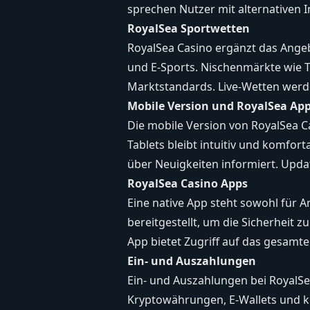
sprechen Nutzer mit alternativen I
RoyalSea Sportwetten
RoyalSea Casino ergänzt das Angeb
und E-Sports. Nischenmärkte wie 
Marktstandards. Live-Wetten werde
Mobile Version und RoyalSea Ap
Die mobile Version von RoyalSea C
Tablets bleibt intuitiv und komfor
über Neuigkeiten informiert. Upda
RoyalSea Casino Apps
Eine native App steht sowohl für 
bereitgestellt, um die Sicherheit z
App bietet Zugriff auf das gesamte
Ein- und Auszahlungen
Ein- und Auszahlungen bei RoyalSe
Kryptowährungen, E-Wallets und k